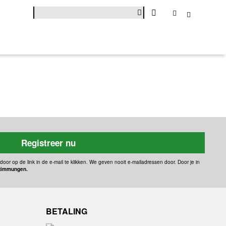
Registreer nu
door op de link in de e-mail te klikken. We geven nooit e-mailadressen door. Door je in
timmungen.
BETALING