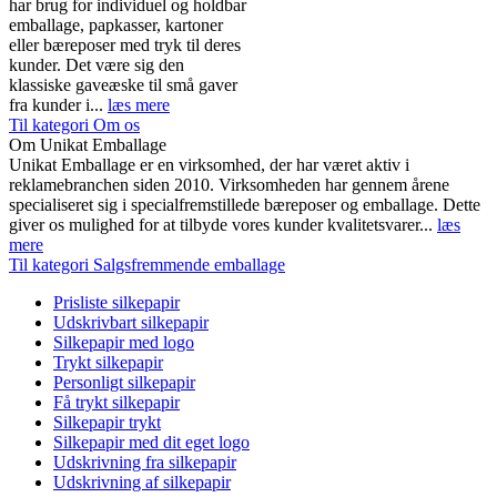
har brug for individuel og holdbar
emballage, papkasser, kartoner
eller bæreposer med tryk til deres
kunder. Det være sig den
klassiske gaveæske til små gaver
fra kunder i...
læs mere
Til kategori Om os
Om Unikat Emballage
Unikat Emballage er en virksomhed, der har været aktiv i
reklamebranchen siden 2010. Virksomheden har gennem årene
specialiseret sig i specialfremstillede bæreposer og emballage. Dette
giver os mulighed for at tilbyde vores kunder kvalitetsvarer...
læs
mere
Til kategori Salgsfremmende emballage
Prisliste silkepapir
Udskrivbart silkepapir
Silkepapir med logo
Trykt silkepapir
Personligt silkepapir
Få trykt silkepapir
Silkepapir trykt
Silkepapir med dit eget logo
Udskrivning fra silkepapir
Udskrivning af silkepapir