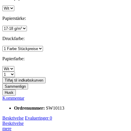
Papierstärke:
Druckfarbe:
Papierfarbe:
Tilføj til
indkøbskurven
Sammenlign
Husk
Kommentar
Ordrenummer:
SW10113
Beskrivelse
Evalueringer
0
Beskrivelse
mere